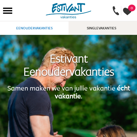
0
EENOUDERVAKANTIES
SINGLEVAKANTIES
Estivant
Eenoudervakanties
Samen maken we van jullie vakantie
écht
vakantie
.