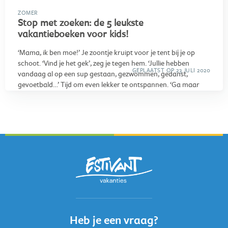
ZOMER
Stop met zoeken: de 5 leukste
vakantieboeken voor kids!
‘Mama, ik ben moe!’ Je zoontje kruipt voor je tent bij je op
schoot. ‘Vind je het gek’, zeg je tegen hem. ‘Jullie hebben
GEPLAATST OP 23 JULI 2020
vandaag al op een sup gestaan, gezwommen, gedanst,
gevoetbald…’ Tijd om even lekker te ontspannen. ‘Ga maar
eens op je badhanddoek liggen, dan heb ik een verrassing
voor je.’ Uit je tas haal je het vakantieboek wat je zoontje in de
Albert Heijn al een keer had aangewezen. Die kleine begint te
stralen en begint meteen te lezen. Lijkt je dit ook een mooie
verrassing voor jouw kroost? Dit is het leukste leesvoer voor
de zomervakantie:
Heb je een vraag?