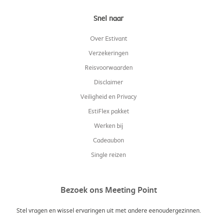
Medulin
–
@estivant_medulinistrie
Prüm
–
@estivant_prum
Snel naar
Saint-Gilles
–
@estivant_saintgilles
Vielsalm
–
@estivant_domainevielsalm
Over Estivant
Wildschönau
–
@estivant_wildschonau
Verzekeringen
Reisvoorwaarden
Disclaimer
Veiligheid en Privacy
EstiFlex pakket
Werken bij
Cadeaubon
Single reizen
Bezoek ons Meeting Point
Stel vragen en wissel ervaringen uit met andere eenoudergezinnen.