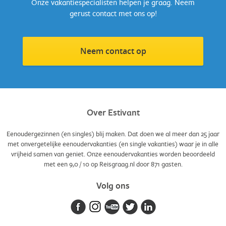
Let op: tag je ons, dan gaan we ervanuit dat we jouw content
Onze vakantiespecialisten helpen je graag. Neem
mogen reposten. Wil je dit liever niet, laat het ons dan weten!
gerust contact met ons op!
Ameland
–
@estivant_ameland
Ardèche
–
@estivant_ardeche
Bled
–
@estivant_bled
Neem contact op
BoerenBed Appelscha
–
@estivant_appelscha
Burgh-Haamstede
–
@estivant_burghhaamstede
Cambrils
–
@estivant_cambrils
Cecina Mare
–
@estivant_cecinamare
Deense Westkust
–
@estivant_hvidesande
Over Estivant
Gardameer Pacengo
–
@estivant_pacengo
Gardameer Padenghe
–
@estivant_gardameerwestkant
Eenoudergezinnen (en singles) blij maken. Dat doen we al meer dan 25 jaar
met onvergetelijke eenoudervakanties (en single vakanties) waar je in alle
Iseomeer
–
@estivant_iseomeer
vrijheid samen van geniet. Onze eenoudervakanties worden beoordeeld
Kreta
–
@estivant_kreta
met een
9,0
/
10
op Reisgraag.nl door
871
gasten.
Kuierpad
–
@estivant_kuierpad
La Roche
–
@estivant_laroche
Volg ons
Lacanau
–
@estivant_lacanau
L'Estartit
–
@estivant_estartit
L'Estartit Appartementen
–
@estivant_estartitappartementen