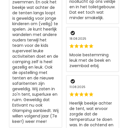
rioollucht op ons veldje
zwemmen. En ook het
en in het toiletgebouw.
beekje wat achter de
Dat eet toch wat
de tenten langs loopt
minder smakelijk.
is geweldig voor jonge
kinderen om (veilig) te
spelen. Je kunt heerlijk
wandelen met andere
18.08.2025
ouders terwijl het
team voor de kids
superveel leuke
Mooie bestemming
activiteiten doet en de
leuk met de beek en
camping zelf is heel
zwembad erbij.
gezellig en leuk. Ook
de opstelling met
tenten en de nieuwe
safaritenten zijn
11.08.2025
geweldig. Wij zaten in
zo'n tent, superluxe en
ruim. Geweldig dat
Heerlijk beekje achter
Estivant nu ook
de tent, wat ervoor
Glamping aanbiedt. Wij
zorgde dat de
willen volgend jaar (7e
temperatuur te doen
keer!) weer mee!
was. In de ochtend en