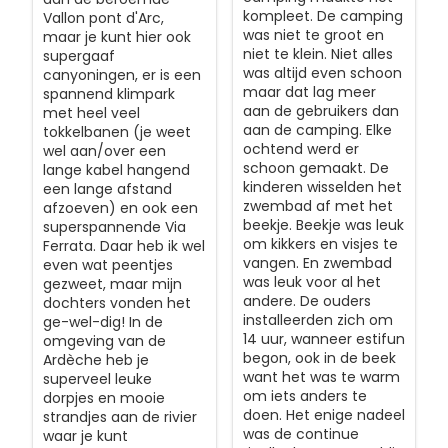
kompleet. De camping
Vallon pont d'Arc,
was niet te groot en
maar je kunt hier ook
niet te klein. Niet alles
supergaaf
was altijd even schoon
canyoningen, er is een
maar dat lag meer
spannend klimpark
aan de gebruikers dan
met heel veel
aan de camping. Elke
tokkelbanen (je weet
ochtend werd er
wel aan/over een
schoon gemaakt. De
lange kabel hangend
kinderen wisselden het
een lange afstand
zwembad af met het
afzoeven) en ook een
beekje. Beekje was leuk
superspannende Via
om kikkers en visjes te
Ferrata. Daar heb ik wel
vangen. En zwembad
even wat peentjes
was leuk voor al het
gezweet, maar mijn
andere. De ouders
dochters vonden het
installeerden zich om
ge-wel-dig! In de
14 uur, wanneer estifun
omgeving van de
begon, ook in de beek
Ardèche heb je
want het was te warm
superveel leuke
om iets anders te
dorpjes en mooie
doen. Het enige nadeel
strandjes aan de rivier
was de continue
waar je kunt