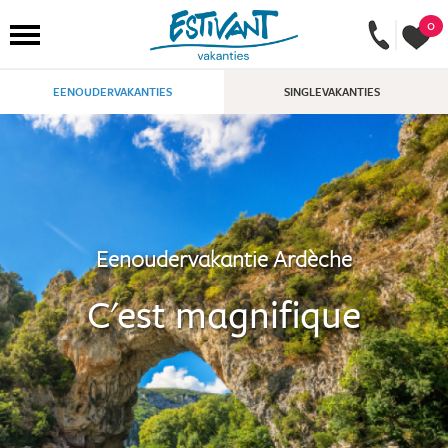
0
EENOUDERVAKANTIES
SINGLEVAKANTIES
Eenoudervakantie Ardèche
C'est magnifique