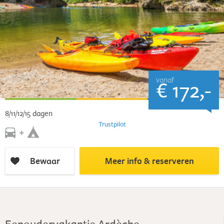
vanaf
€ 172,-
8/11/12/15 dagen
Trustpilot
Bewaar
Meer info & reserveren
Eenoudervakantie Ardèche