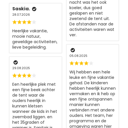
nacht was het ook
koeler, dus goed
Saskia.
geslapen en niet
28.07.2026
zwetend de tent uit.
De afstanden naar de
activiteiten waren wat
Heerlijke vakantie,
ver.
mooie natuur,
geweldige activiteiten,
lieve begeleiding.
05.08.2025
29.08.2025
Wij hebben een hele
leuke en fijne vakantie
gehad. De kinderen
Een heerlijke plek met
hebben heerlijk kunnen
een fijne beek achter
vermaken en ik heb op
de tent waar de
een fijne ontspannen
ouders heerlijk in
manier kunnen
kunnen kletsen
verbinden met andere
wanneer de kids in het
ouders. Het team, her
zwembad liggen. en
programma en de
het 35graden of
omgeving waren hier
warmer is. Sanitair is