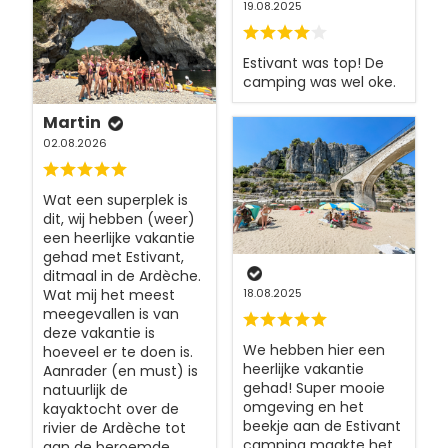
19.08.2025
Estivant was top! De
camping was wel oke.
Martin
02.08.2026
Wat een superplek is
dit, wij hebben (weer)
een heerlijke vakantie
gehad met Estivant,
ditmaal in de Ardèche.
18.08.2025
Wat mij het meest
meegevallen is van
deze vakantie is
We hebben hier een
hoeveel er te doen is.
heerlijke vakantie
Aanrader (en must) is
gehad! Super mooie
natuurlijk de
omgeving en het
kayaktocht over de
beekje aan de Estivant
rivier de Ardèche tot
camping maakte het
aan de beroemde