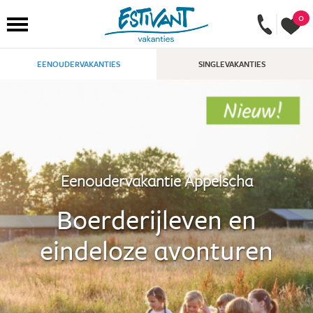
0
EENOUDERVAKANTIES
SINGLEVAKANTIES
Eenoudervakantie Appelscha
Boerderijleven en
eindeloze avonturen