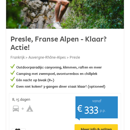
Presle, Franse Alpen - Klaar?
Actie!
Frankrijk > Auvergne-Rhône-Alpes > Presle
Outdoorparadijs: canyoning, klimmen, raften en meer
Camping met zwempoel, avonturenbos en chillplek
Eén nacht op bivak (8+)
Even niet koken? 3-gangen diner staat klaar! (optioneel)
8, 15 dagen
vanaf
€ 333
p.p.
Meer info & prijzen