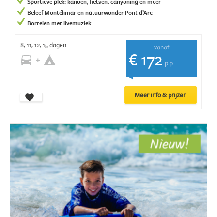
Sportieve plek: kanoën, fietsen, canyoning en meer
Beleef Montélimar en natuurwonder Pont d’Arc
Borrelen met livemuziek
8, 11, 12, 15 dagen
vanaf
€ 172
p.p.
Meer info & prijzen