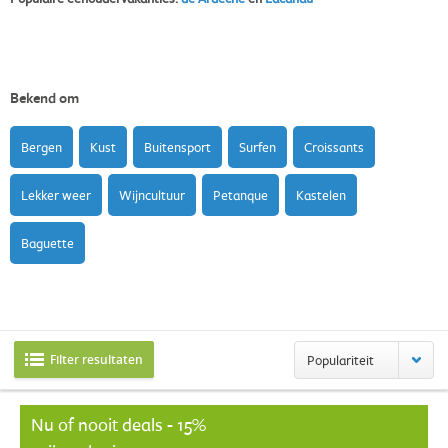
Bekend om
Bergen
Kust
Buitensport
Surfen
Croissants
Lekker weer
Wijncultuur
Petanque
Kastelen
Baguette
Filter resultaten
Populariteit
Nu of nooit deals - 15%