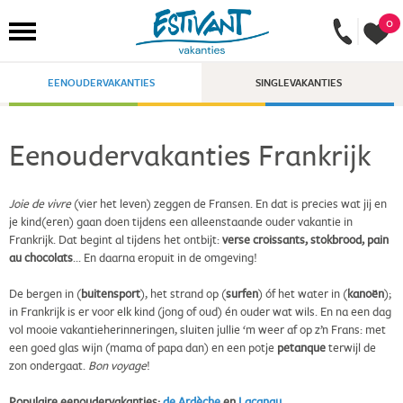
0
EENOUDERVAKANTIES
SINGLEVAKANTIES
Eenoudervakanties Frankrijk
Joie de vivre
(vier het leven) zeggen de Fransen. En dat is precies wat jij en
je kind(eren) gaan doen tijdens een alleenstaande ouder vakantie in
Frankrijk. Dat begint al tijdens het ontbijt:
verse croissants, stokbrood, pain
au chocolats
... En daarna eropuit in de omgeving!
De bergen in (
buitensport
), het strand op (
surfen
) óf het water in (
kanoën
);
in Frankrijk is er voor elk kind (jong of oud) én ouder wat wils. En na een dag
vol mooie vakantieherinneringen, sluiten jullie ‘m weer af op z’n Frans: met
een goed glas wijn (mama of papa dan) en een potje
petanque
terwijl de
zon ondergaat.
Bon voyage
!
Populaire eenoudervakanties:
de Ardèche
en
Lacanau