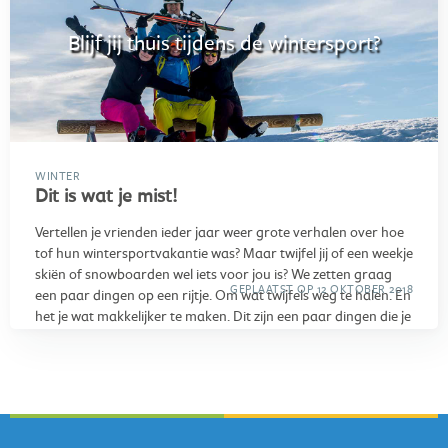
Blijf jij thuis tijdens de wintersport?
WINTER
Dit is wat je mist!
Vertellen je vrienden ieder jaar weer grote verhalen over hoe
tof hun wintersportvakantie was? Maar twijfel jij of een weekje
skiën of snowboarden wel iets voor jou is? We zetten graag
GEPLAATST OP 12 OKTOBER 2018
een paar dingen op een rijtje. Om wat twijfels weg te halen. En
het je wat makkelijker te maken. Dit zijn een paar dingen die je
mist, als je ervoor kiest om dit jaar níet op wintersport te
gaan…
Laat die zon maar schijnen!
Baal je ook zo van de
grauwe, grijze dagen in de winter? Niet tijdens jouw
skivakantie
! Genieten van de frisse berglucht met een lekker
zonnetje op je gezicht. En dat heeft nog meer voordelen! Niet
alleen de hoogte, maar ook de weerkaatsing door de sneeuw