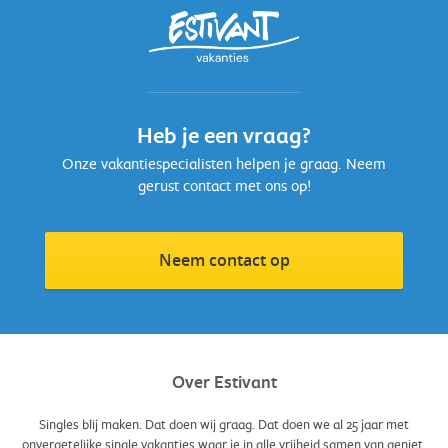
zorgt voor een flinke zonkracht. Zo kom jij wel aan je nodige
vitamine D om de winter door te komen. Door de zon voel je je
fitter, vrolijker en gezonder. Oh, maar vergeet je niet in te
smeren natuurlijk!
Heb je een vraag?
Onze vakantiespecialisten helpen je graag. Neem
gerust contact met ons op!
Neem contact op
Over Estivant
Singles blij maken. Dat doen wij graag. Dat doen we al 25 jaar met
onvergetelijke single vakanties waar je in alle vrijheid samen van geniet.