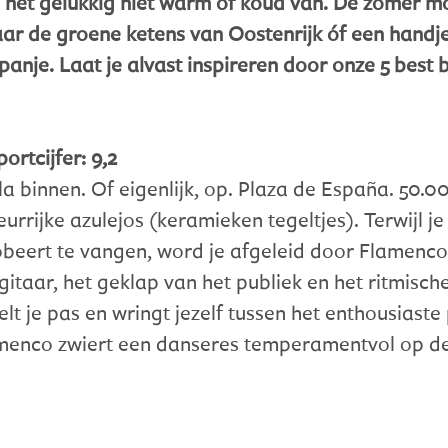
ij het gelukkig niet warm of koud van. De zomer m
ar de groene ketens van Oostenrijk óf een handj
panje. Laat je alvast inspireren door onze 5 best
ortcijfer: 9,2
lla binnen. Of eigenlijk, op. Plaza de España. 50.
urrijke azulejos (keramieken tegeltjes). Terwijl je
eert te vangen, word je afgeleid door Flamenco-k
gitaar, het geklap van het publiek en het ritmisch
nelt je pas en wringt jezelf tussen het enthousias
menco zwiert een danseres temperamentvol op de