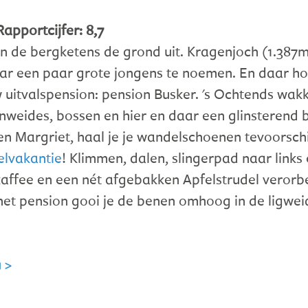
Rapportcijfer: 8,7
n de bergketens de grond uit. Kragenjoch (1.387m
ar een paar grote jongens te noemen. En daar hoe
uw uitvalspension: pension Busker. 's Ochtends wa
nweides, bossen en hier en daar een glinsterend 
 en Margriet, haal je je wandelschoenen tevoorsch
lvakantie
! Klimmen, dalen, slingerpad naar link
ffee en een nét afgebakken Apfelstrudel verorbe
et pension gooi je de benen omhoog in de ligweide
 >