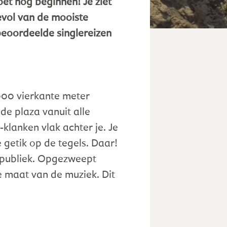
oet nog beginnen! Je ziet
evol van de mooiste
 beoordeelde singlereizen
0000 vierkante meter
 de plaza vanuit alle
lanken vlak achter je. Je
e getik op de tegels. Daar!
te publiek. Opgezweept
 maat van de muziek. Dit