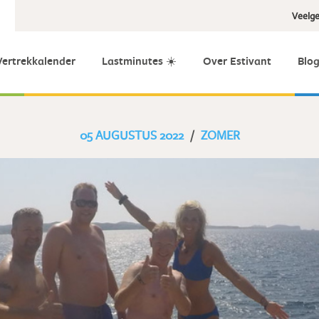
Veelge
Vertrekkalender
Lastminutes ☀️
Over Estivant
Blo
05 AUGUSTUS 2022
/
ZOMER