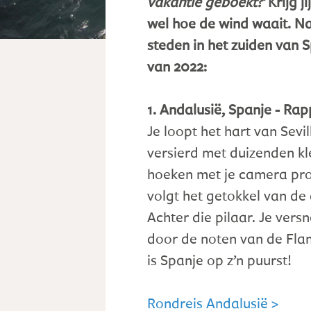
vakantie geboekt?'
Krijg j
wel hoe de wind waait. Na
steden in het zuiden van S
van 2022:
1. Andalusië, Spanje - Rapp
Je loopt het hart van Sevi
versierd met duizenden kle
hoeken met je camera prob
volgt het getokkel van de 
Achter die pilaar. Je vers
door de noten van de Fla
is Spanje op z’n puurst!
Rondreis Andalusië >