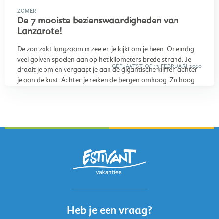
ZOMER
De 7 mooiste bezienswaardigheden van
Lanzarote!
De zon zakt langzaam in zee en je kijkt om je heen. Oneindig
veel golven spoelen aan op het kilometers brede strand. Je
GEPLAATST OP 13 FEBRUARI 2020
draait je om en vergaapt je aan de gigantische kliffen achter
je aan de kust. Achter je reiken de bergen omhoog. Zo hoog
dat de kliffen wel op je af lijken te komen en je je klein en
nederig voelt. En dat gevoel zal je deze week wel vaker krijgen
op Lanzarote. Want dit is de mooiste van de Canarische
eilanden! Lavagrotten, vulkaankraters, brede witte stranden,
wat is het hier mooi! We helpen je alvast op weg met 7
bezienswaardigheden waar je op je singlevakantie naar
Lanzarote weg kunt dromen:
Heb je een vraag?