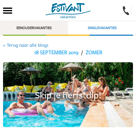
EENOUDERVAKANTIES
SINGLEVAKANTIES
< Terug naar alle blogs
18 SEPTEMBER 2019
/
ZOMER
Skip je herfstdip!