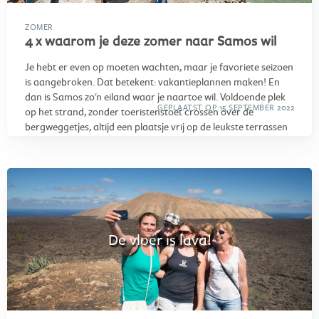
ZOMER
4 x waarom je deze zomer naar Samos wil
Je hebt er even op moeten wachten, maar je favoriete seizoen
is aangebroken. Dat betekent: vakantieplannen maken! En
dan is Samos zo'n eiland waar je naartoe wil. Voldoende plek
GEPLAATST OP 15 SEPTEMBER 2022
op het strand, zonder toeristenstoet crossen over de
bergweggetjes, altijd een plaatsje vrij op de leukste terrassen
en geen geroezemoes op de achtergrond terwijl jij geniet van
de zonsondergang. Zorgen wij voor een leuke groep
reisgenoten én nog eens vier extra voordelen. Jouw vakantie
op Samos kan nu écht niet meer stuk!
De vloer is lava!