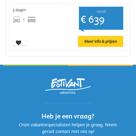
5 dagen
vanaf
€ 639
Meer info & prijzen
Heb je een vraag?
Onze vakantiespecialisten helpen je graag. Neem
gerust contact met ons op!