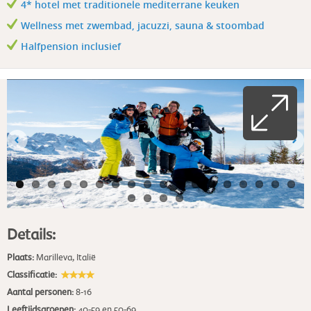
4* hotel met traditionele mediterrane keuken
Wellness met zwembad, jacuzzi, sauna & stoombad
Halfpension inclusief
Details:
Plaats:
Marilleva
,
Italië
Classificatie:
Aantal personen:
8-16
Leeftijdsgroepen:
40-59 en 50-69