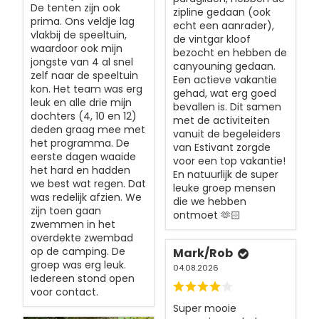
De tenten zijn ook
zipline gedaan (ook
prima. Ons veldje lag
echt een aanrader),
vlakbij de speeltuin,
de vintgar kloof
waardoor ook mijn
bezocht en hebben de
jongste van 4 al snel
canyouning gedaan.
zelf naar de speeltuin
Een actieve vakantie
kon. Het team was erg
gehad, wat erg goed
leuk en alle drie mijn
bevallen is. Dit samen
dochters (4, 10 en 12)
met de activiteiten
deden graag mee met
vanuit de begeleiders
het programma. De
van Estivant zorgde
eerste dagen waaide
voor een top vakantie!
het hard en hadden
En natuurlijk de super
we best wat regen. Dat
leuke groep mensen
was redelijk afzien. We
die we hebben
zijn toen gaan
ontmoet 🫶🏻
zwemmen in het
overdekte zwembad
op de camping. De
Mark/Rob
groep was erg leuk.
04.08.2026
Iedereen stond open
voor contact.
Super mooie