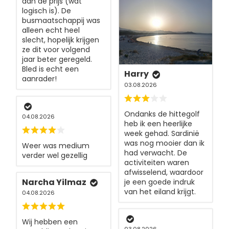
aan de prijs (wat
logisch is). De
busmaatschappij was
alleen echt heel
slecht, hopelijk krijgen
ze dit voor volgend
jaar beter geregeld.
Bled is echt een
Harry
aanrader!
03.08.2026
Ondanks de hittegolf
04.08.2026
heb ik een heerlijke
week gehad. Sardinië
was nog mooier dan ik
Weer was medium
had verwacht. De
verder wel gezellig
activiteiten waren
afwisselend, waardoor
Narcha Yilmaz
je een goede indruk
van het eiland krijgt.
04.08.2026
Wij hebben een