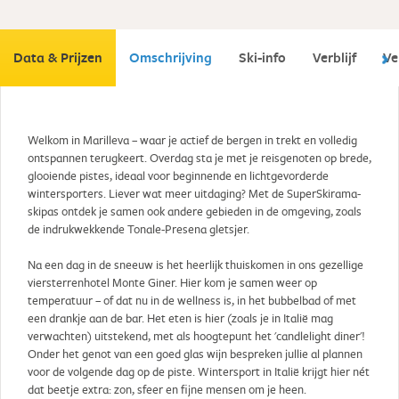
Data & Prijzen
Omschrijving
Ski-info
Verblijf
Ve
Welkom in Marilleva – waar je actief de bergen in trekt en volledig
ontspannen terugkeert. Overdag sta je met je reisgenoten op brede,
glooiende pistes, ideaal voor beginnende en lichtgevorderde
wintersporters. Liever wat meer uitdaging? Met de SuperSkirama-
skipas ontdek je samen ook andere gebieden in de omgeving, zoals
de indrukwekkende Tonale-Presena gletsjer.
Na een dag in de sneeuw is het heerlijk thuiskomen in ons gezellige
viersterrenhotel Monte Giner. Hier kom je samen weer op
temperatuur – of dat nu in de wellness is, in het bubbelbad of met
een drankje aan de bar. Het eten is hier (zoals je in Italië mag
verwachten) uitstekend, met als hoogtepunt het 'candlelight diner'!
Onder het genot van een goed glas wijn bespreken jullie al plannen
voor de volgende dag op de piste. Wintersport in Italië krijgt hier nét
dat beetje extra: zon, sfeer en fijne mensen om je heen.