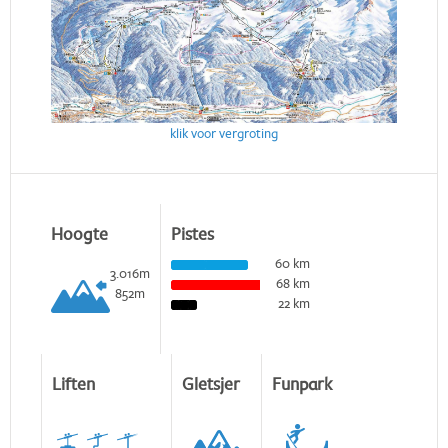
klik voor vergroting
Hoogte
Pistes
60 km
3.016m
68 km
852m
22 km
Liften
Gletsjer
Funpark