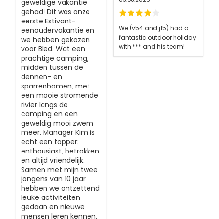
03.08.2026
geweldige vakantie
gehad! Dit was onze
eerste Estivant-
We (v54 and j15) had a
eenoudervakantie en
fantastic outdoor holiday
we hebben gekozen
with *** and his team!
voor Bled. Wat een
prachtige camping,
midden tussen de
dennen- en
sparrenbomen, met
een mooie stromende
rivier langs de
camping en een
geweldig mooi zwem
meer. Manager Kim is
echt een topper:
enthousiast, betrokken
en altijd vriendelijk.
Samen met mijn twee
jongens van 10 jaar
hebben we ontzettend
leuke activiteiten
gedaan en nieuwe
mensen leren kennen.