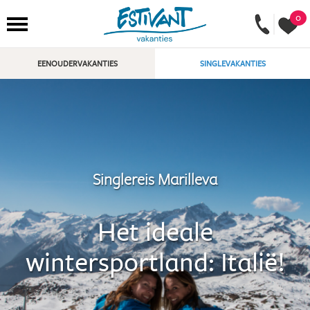
0
EENOUDERVAKANTIES
SINGLEVAKANTIES
Singlereis Marilleva
Het ideale
wintersportland: Italië!