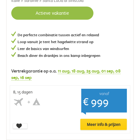
Italië > Sardinië > Santa Lucia di Siniscola
Actieve vakantie
De perfecte combinatie tussen actief en relaxed
Loop vanuit je tent het hagelwitte strand op
Leer de basics van windsurfen
Beach diner én drankjes in ons kamp inbegrepen
Vertrekgarantie op o.a.
11 aug
, 18 aug
, 25 aug
, 01 sep
, 08
sep
, 16 sep
8, 15 dagen
vanaf
€ 999
Meer info & prijzen