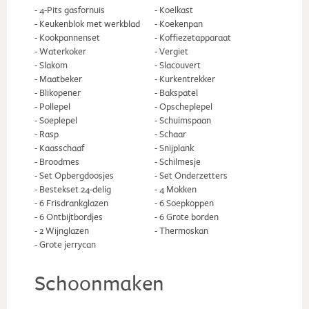
-
4-Pits gasfornuis
-
Koelkast
-
Keukenblok met werkblad
-
Koekenpan
-
Kookpannenset
-
Koffiezetapparaat
-
Waterkoker
-
Vergiet
-
Slakom
-
Slacouvert
-
Maatbeker
-
Kurkentrekker
-
Blikopener
-
Bakspatel
-
Pollepel
-
Opscheplepel
-
Soeplepel
-
Schuimspaan
-
Rasp
-
Schaar
-
Kaasschaaf
-
Snijplank
-
Broodmes
-
Schilmesje
-
Set Opbergdoosjes
-
Set Onderzetters
-
Bestekset 24-delig
-
4 Mokken
-
6 Frisdrankglazen
-
6 Soepkoppen
-
6 Ontbijtbordjes
-
6 Grote borden
-
2 Wijnglazen
-
Thermoskan
-
Grote jerrycan
Schoonmaken