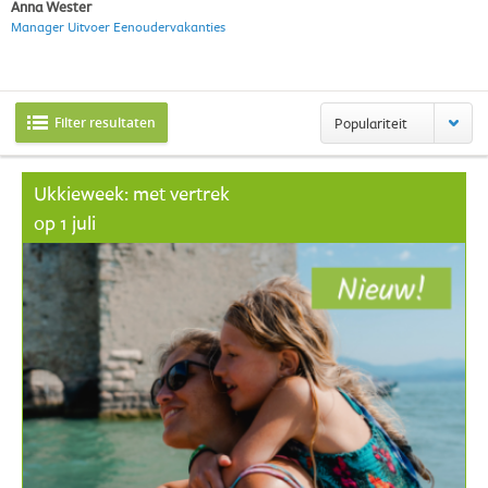
Anna Wester
Manager Uitvoer Eenoudervakanties
Filter resultaten
Populariteit
Ukkieweek: met vertrek
op 1 juli