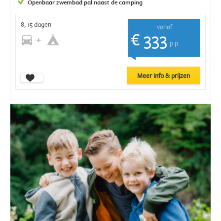
Openbaar zwembad pal naast de camping
8, 15 dagen
vanaf
€ 333
p.p.
Meer info & prijzen