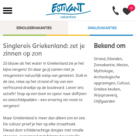
0
EENOUDERVAKANTIES
SINGLEVAKANTIES
Singlereis Griekenland: zet je
Bekend om
zinnen op zon
Strand, Eilanden,
Zó blauw als het water in Griekenland zie je het
Zonvakantie, Mezze,
bijna nergens! En daar ga jij samen met je
Mythologie,
reisgenoten natuurlijk volop van genieten. Duik in
Archeologische
de zee, relax op het strand of nip van een
opgravingen, Cultuur,
verfrissend drankje op de boulevard. Liever iets
Griekse keuken,
actiefs? Stap op een boot en speur naar dolfijnen
Wijnproeverij,
en zeeschildpadden – een ervaring om nooit te
Olijfgaarden
vergeten!
Maar Griekenland is meer dan alleen zon en zee.
De cultuur proef je hier op elke straathoek.
Dwaal door schilderachtige dorpjes met smalle