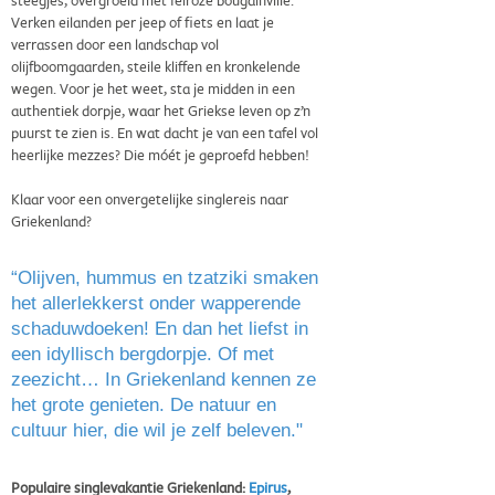
steegjes, overgroeid met felroze bougainville.
Verken eilanden per jeep of fiets en laat je
verrassen door een landschap vol
olijfboomgaarden, steile kliffen en kronkelende
wegen. Voor je het weet, sta je midden in een
authentiek dorpje, waar het Griekse leven op z’n
puurst te zien is. En wat dacht je van een tafel vol
heerlijke mezzes? Die móét je geproefd hebben!
Klaar voor een onvergetelijke singlereis naar
Griekenland?
“Olijven, hummus en tzatziki smaken
het allerlekkerst onder wapperende
schaduwdoeken! En dan het liefst in
een idyllisch bergdorpje. Of met
zeezicht… In Griekenland kennen ze
het grote genieten. De natuur en
cultuur hier, die wil je zelf beleven."
Populaire singlevakantie Griekenland:
Epirus
,