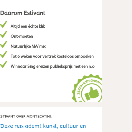
Daarom Estivant
Altijd een échte klik
Ont-moeten
Natuurlijke M/V mix
Tot 6 weken voor vertrek kosteloos omboeken
Winnaar Singlereizen publieksprijs met een 9,0
ESTIVANT OVER MONTECATINI:
"Deze reis ademt kunst, cultuur en