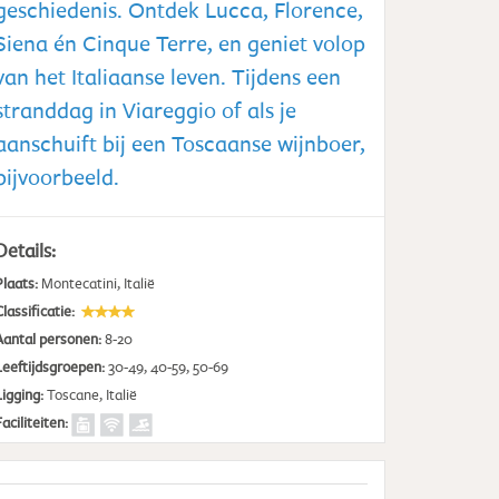
geschiedenis. Ontdek Lucca, Florence,
Siena én Cinque Terre, en geniet volop
van het Italiaanse leven. Tijdens een
stranddag in Viareggio of als je
aanschuift bij een Toscaanse wijnboer,
bijvoorbeeld.
Details:
Plaats:
Montecatini
,
Italië
Classificatie:
Aantal personen:
8-20
Leeftijdsgroepen:
30-49, 40-59, 50-69
Ligging:
Toscane, Italië
Faciliteiten: