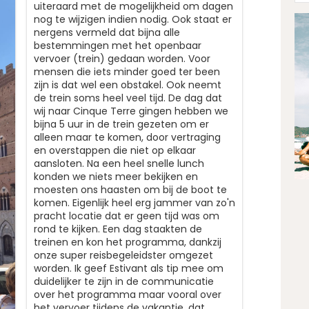
uiteraard met de mogelijkheid om dagen
nog te wijzigen indien nodig. Ook staat er
nergens vermeld dat bijna alle
bestemmingen met het openbaar
vervoer (trein) gedaan worden. Voor
mensen die iets minder goed ter been
zijn is dat wel een obstakel. Ook neemt
de trein soms heel veel tijd. De dag dat
wij naar Cinque Terre gingen hebben we
bijna 5 uur in de trein gezeten om er
alleen maar te komen, door vertraging
en overstappen die niet op elkaar
aansloten. Na een heel snelle lunch
konden we niets meer bekijken en
moesten ons haasten om bij de boot te
komen. Eigenlijk heel erg jammer van zo'n
pracht locatie dat er geen tijd was om
rond te kijken. Een dag staakten de
treinen en kon het programma, dankzij
onze super reisbegeleidster omgezet
worden. Ik geef Estivant als tip mee om
duidelijker te zijn in de communicatie
over het programma maar vooral over
het vervoer tijdens de vakantie, dat