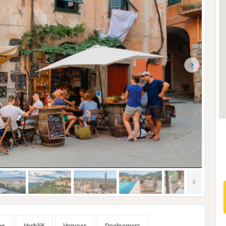
ma
Verblijf
Vervoer
Deelnemers