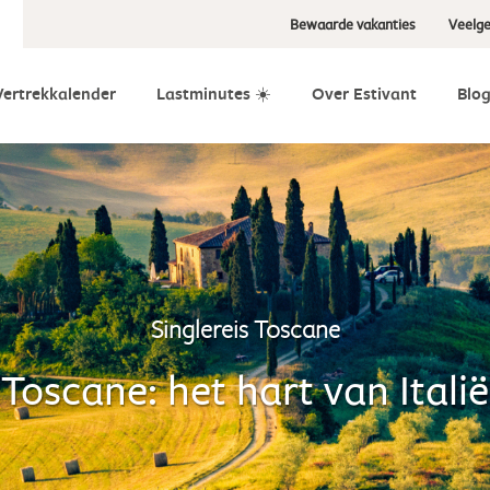
Bewaarde vakanties
Veelge
Vertrekkalender
Lastminutes ☀️
Over Estivant
Blo
Singlereis Toscane
Toscane: het hart van Italië