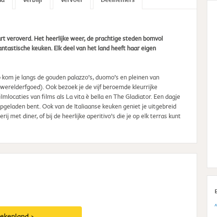
 hart veroverd. Het heerlijke weer, de prachtige steden bomvol
 fantastische keuken. Elk deel van het land heeft haar eigen
 Zo kom je langs de gouden palazzo’s, duomo’s en pleinen van
relderfgoed). Ook bezoek je de vijf beroemde kleurrijke
lmlocaties van films als La vita è bella en The Gladiator. Een dagje
geladen bent. Ook van de Italiaanse keuken geniet je uitgebreid
 met diner, of bij de heerlijke aperitivo’s die je op elk terras kunt
iekenland