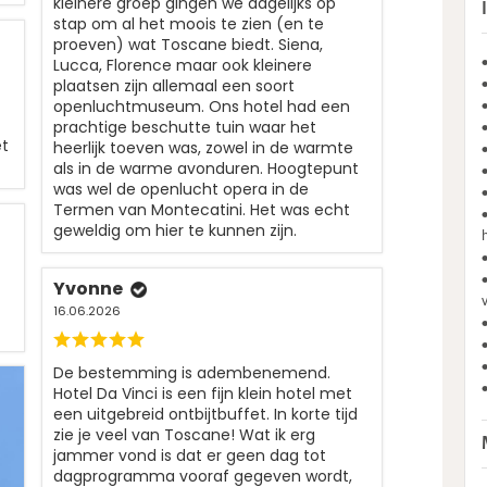
kleinere groep gingen we dagelijks op
stap om al het moois te zien (en te
proeven) wat Toscane biedt. Siena,
Lucca, Florence maar ook kleinere
plaatsen zijn allemaal een soort
openluchtmuseum. Ons hotel had een
prachtige beschutte tuin waar het
et
heerlijk toeven was, zowel in de warmte
als in de warme avonduren. Hoogtepunt
was wel de openlucht opera in de
Termen van Montecatini. Het was echt
geweldig om hier te kunnen zijn.
Yvonne
16.06.2026
De bestemming is adembenemend.
Hotel Da Vinci is een fijn klein hotel met
een uitgebreid ontbijtbuffet. In korte tijd
zie je veel van Toscane! Wat ik erg
jammer vond is dat er geen dag tot
dagprogramma vooraf gegeven wordt,