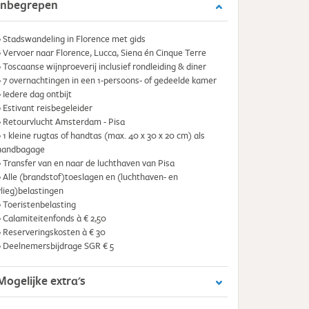
Inbegrepen
• Stadswandeling in Florence met gids
• Vervoer naar Florence, Lucca, Siena én Cinque Terre
• Toscaanse wijnproeverij inclusief rondleiding & diner
• 7 overnachtingen in een 1-persoons- of gedeelde kamer
• Iedere dag ontbijt
• Estivant reisbegeleider
• Retourvlucht Amsterdam - Pisa
• 1 kleine rugtas of handtas (max. 40 x 30 x 20 cm) als
handbagage
• Transfer van en naar de luchthaven van Pisa
• Alle (brandstof)toeslagen en (luchthaven- en
vlieg)belastingen
• Toeristenbelasting
• Calamiteitenfonds à € 2,50
• Reserveringskosten à € 30
• Deelnemersbijdrage SGR € 5
Mogelijke extra's