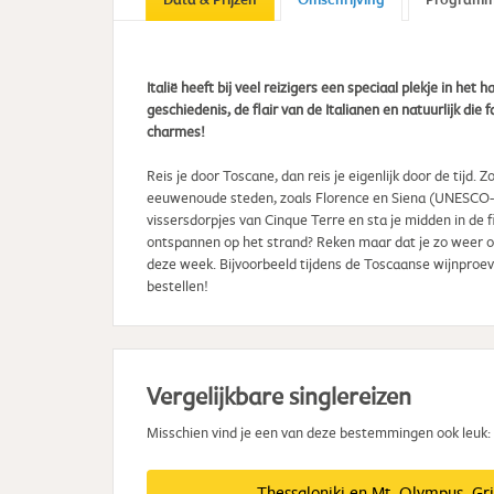
Italië heeft bij veel reizigers een speciaal plekje in het
geschiedenis, de flair van de Italianen en natuurlijk die
charmes!
Reis je door Toscane, dan reis je eigenlijk door de tijd.
eeuwenoude steden, zoals Florence en Siena (UNESCO-we
vissersdorpjes van Cinque Terre en sta je midden in de fi
ontspannen op het strand? Reken maar dat je zo weer op
deze week. Bijvoorbeeld tijdens de Toscaanse wijnproeverij
bestellen!
Vergelijkbare singlereizen
Misschien vind je een van deze bestemmingen ook leuk:
Thessaloniki en Mt. Olympus, Gr