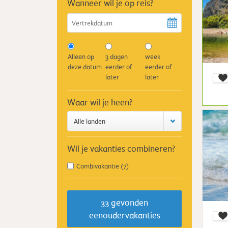
Wanneer wil je op reis?
Alleen op
3 dagen
week
deze datum
eerder of
eerder of
later
later
Waar wil je heen?
Alle landen
Wil je vakanties combineren?
Combivakantie
(7)
33
gevonden
eenoudervakanties