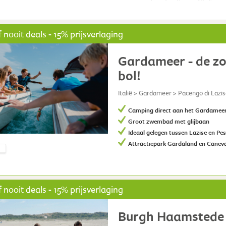
 nooit deals - 15% prijsverlaging
Gardameer - de zo
bol!
Italië > Gardameer > Pacengo di Lazi
Camping direct aan het Gardamee
Groot zwembad met glijbaan
Ideaal gelegen tussen Lazise en Pe
Attractiepark Gardaland en Canev
 nooit deals - 15% prijsverlaging
Burgh Haamstede 