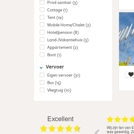
Privé sanitair
(3)
Cottage
(1)
Tent
(19)
Mobile Home/Chalet
(2)
Hotel/pension
(8)
Land-/Vakantiehuis
(3)
Appartement
(2)
Boot
(1)
Vervoer
Eigen vervoer
(31)
Bus
(15)
Vliegtuig
(10)
Excellent
.08.2026
03.08.2026
el
Ondanks de hittegolf heb ik een heerlijke week
Goed geregeld, p
laatse.
gehad. Sardinië was nog mooier dan ik had
geweldig team op