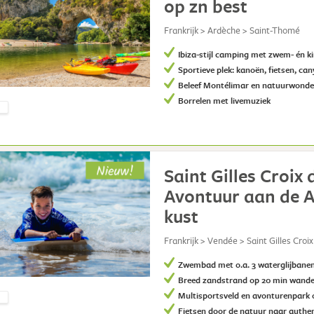
op zn best
Frankrijk > Ardèche > Saint-Thomé
Ibiza-stijl camping met zwem- én k
Sportieve plek: kanoën, fietsen, ca
Beleef Montélimar en natuurwonde
Borrelen met livemuziek
Saint Gilles Croix 
Avontuur aan de A
kust
Frankrijk > Vendée > Saint Gilles Croix
Zwembad met o.a. 3 waterglijbane
Breed zandstrand op 20 min wande
Multisportsveld en avonturenpark
Fietsen door de natuur naar authe