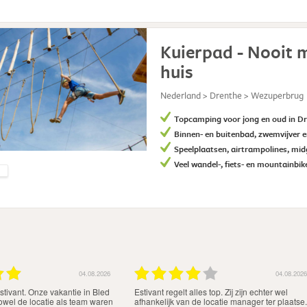
Kuierpad - Nooit 
huis
Nederland > Drenthe > Wezuperbrug
Topcamping voor jong en oud in D
Binnen- en buitenbad, zwemvijver e
Speelplaatsen, airtrampolines, mid
Veel wandel-, fiets- en mountainbik
03.08.2026
03.08.2026
rofessionele organisatie en
Top vakantie
 locatie.