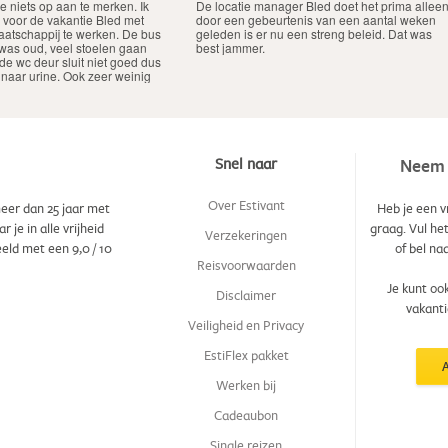
Snel naar
Neem 
Over Estivant
eer dan 25 jaar met
Heb je een v
je in alle vrijheid
graag. Vul he
Verzekeringen
eeld met een
9,0
/
10
of bel na
Reisvoorwaarden
Je kunt oo
Disclaimer
vakanti
Veiligheid en Privacy
EstiFlex pakket
Werken bij
Cadeaubon
Single reizen