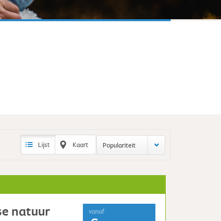
Lijst
Kaart
Populariteit
se natuur
vanaf