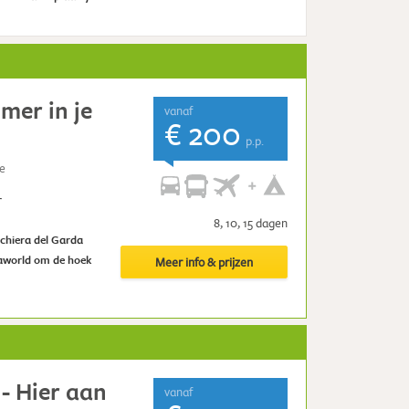
mer in je
vanaf
€ 200
p.p.
se
r
8, 10, 15 dagen
schiera del Garda
aworld om de hoek
Meer info & prijzen
- Hier aan
vanaf