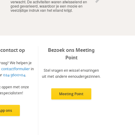
vriendjes en vriendinnetjes!
en weer op kunt laden.
contact op
Bezoek ons Meeting
Point
raag? We helpen je
t
contactformulier
in
Stel vragen en wissel ervaringen
ar
024-3600104
.
uit met andere eenoudergezinnen.
k appen met onze
especialisten!
Meeting Point
App ons