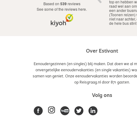
 alleen
verwacht. De activiteiten waren afwisselend en
based on
539
reviews
eken
goed gevarieerd, waardoor je een mooie en
see some of the reviews here.
 was
veelzijdige indruk van het eiland krijgt.
Over Estivant
Eenoudergezinnen (en singles) blij maken. Dat doen we al m
onvergetelijke eenoudervakanties (en single vakanties) waar 
samen van geniet. Onze eenoudervakanties worden beoord
op Reisgraag.nl door
871
gasten.
Volg ons