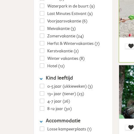
Waterpark in de buurt
(9)
Last Minutes Estivant
(9)
Voorjaarsvakantie
(6)
Meivakantie
(3)
Zomervakantie
(24)
Herfst & Wintervakanties
(7)
Kerstvakantie
(2)
Winter vakanties
(8)
Hotel
(12)
Kind leeftijd
0-5 jaar (ukkieweken)
(3)
13+ jaar (tiener)
(23)
4-7 jaar
(26)
8-12 jaar
(30)
Accommodatie
Losse kampeerplaats
(1)