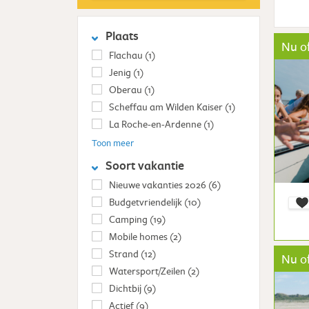
Plaats
Nu of
Flachau
(1)
Jenig
(1)
Oberau
(1)
Scheffau am Wilden Kaiser
(1)
La Roche-en-Ardenne
(1)
Toon meer
Soort vakantie
Nieuwe vakanties 2026
(6)
Budgetvriendelijk
(10)
Camping
(19)
Mobile homes
(2)
Strand
(12)
Nu of
Watersport/Zeilen
(2)
Dichtbij
(9)
Actief
(9)