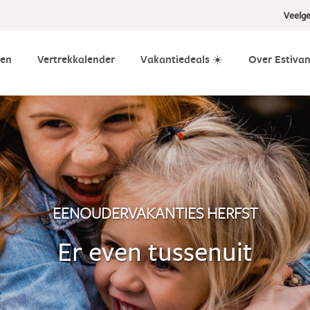
Veelge
en
Vertrekkalender
Vakantiedeals ☀️
Over Estivan
EENOUDERVAKANTIES HERFST
Er even tussenuit