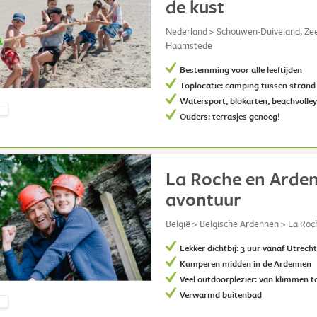
de kust
Nederland > Schouwen-Duiveland, Zee
Haamstede
Bestemming voor alle leeftijden
Toplocatie: camping tussen strand
Watersport, blokarten, beachvolle
Ouders: terrasjes genoeg!
La Roche en Arden
avontuur
België > Belgische Ardennen > La Ro
Lekker dichtbij: 3 uur vanaf Utrech
Kamperen midden in de Ardennen
Veel outdoorplezier: van klimmen t
Verwarmd buitenbad