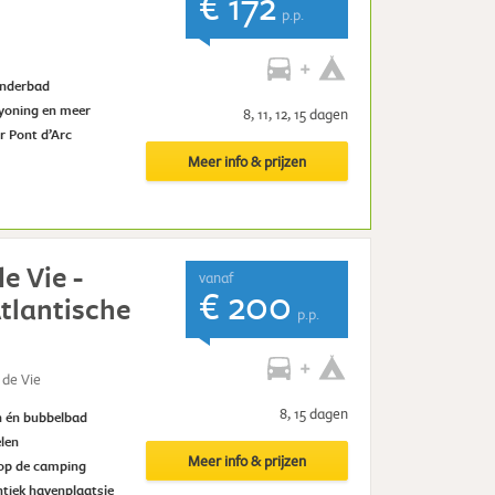
€ 172
p.p.
inderbad
nyoning en meer
8, 11, 12, 15 dagen
r Pont d’Arc
Meer info & prijzen
de Vie -
vanaf
€ 200
tlantische
p.p.
 de Vie
8, 15 dagen
n én bubbelbad
len
Meer info & prijzen
 op de camping
ntiek havenplaatsje