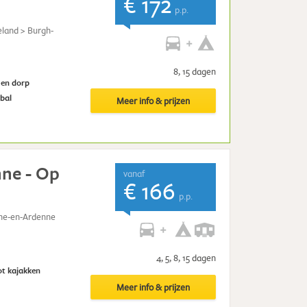
€ 172
p.p.
land > Burgh-
8, 15 dagen
 en dorp
ybal
Meer info & prijzen
ne - Op
vanaf
€ 166
p.p.
che-en-Ardenne
t
4, 5, 8, 15 dagen
ot kajakken
Meer info & prijzen