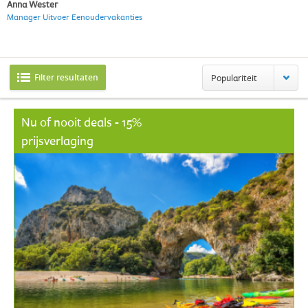
Anna Wester
Manager Uitvoer Eenoudervakanties
Filter resultaten
Populariteit
Nu of nooit deals - 15%
prijsverlaging