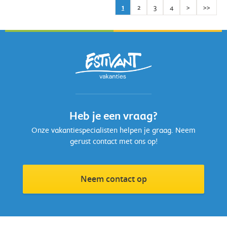
1
2
3
4
>
>>
Heb je een vraag?
Onze vakantiespecialisten helpen je graag. Neem
gerust contact met ons op!
Neem contact op