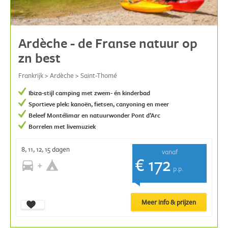
Ardèche - de Franse natuur op
zn best
Frankrijk > Ardèche > Saint-Thomé
Ibiza-stijl camping met zwem- én kinderbad
Sportieve plek: kanoën, fietsen, canyoning en meer
Beleef Montélimar en natuurwonder Pont d’Arc
Borrelen met livemuziek
8, 11, 12, 15 dagen
vanaf
€ 172
p.p.
Meer info & prijzen