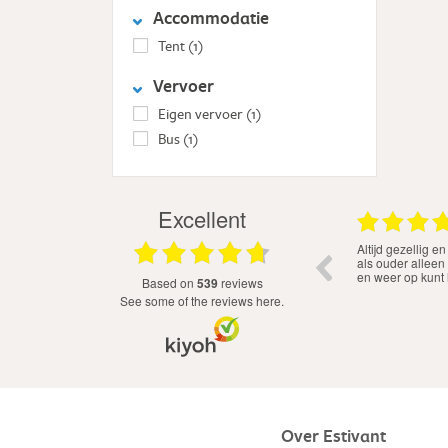
Accommodatie
Tent
(1)
Vervoer
Eigen vervoer
(1)
Bus
(1)
Excellent
.08.2026
03.08.2026
Enthousiaste medewerkers, leuk programma
Altijd gezellig 
en de kinderen maken in no time nieuwe
als ouder alleen
vriendjes en vriendinnetjes!
en weer op kunt
based on
539
reviews
see some of the reviews here.
Over Estivant