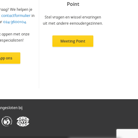
Point
raag? We helpen je
t
contactformulier
in
Stel vragen en wissel ervaringen
ar
024-3600104
.
uit met andere eenoudergezinnen.
k appen met onze
especialisten!
Meeting Point
App ons
angesloten bij