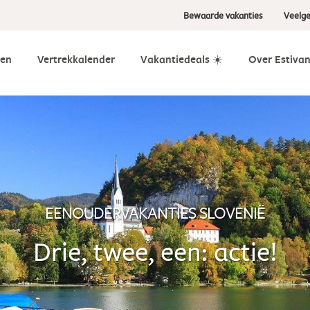
Bewaarde vakanties
Veelge
en
Vertrekkalender
Vakantiedeals ☀️
Over Estivan
EENOUDERVAKANTIES SLOVENIË
Drie, twee, een: actie!