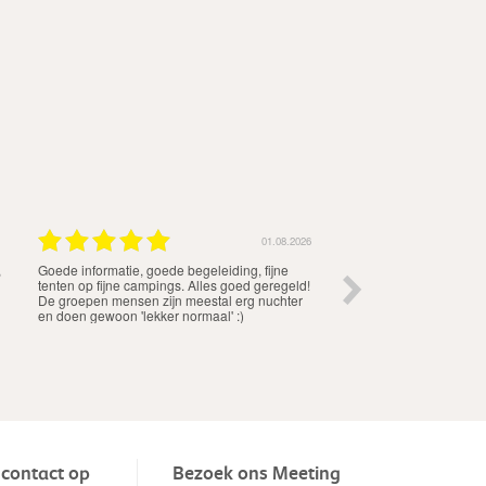
01.08.2026
,
Goede informatie, goede begeleiding, fijne
De organisatie was pri
tenten op fijne campings. Alles goed geregeld!
De groepen mensen zijn meestal erg nuchter
en doen gewoon 'lekker normaal' :)
contact op
Bezoek ons Meeting