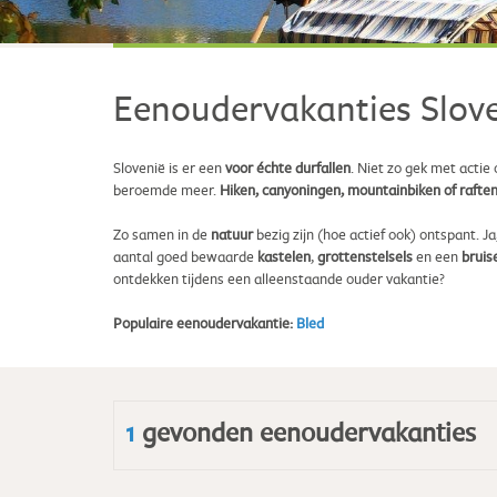
Eenoudervakanties Slov
Slovenië is er een
voor échte durfallen
. Niet zo gek met actie 
beroemde meer.
Hiken, canyoningen, mountainbiken of rafte
Zo samen in de
natuur
bezig zijn (hoe actief ook) ontspant. 
aantal goed bewaarde
kastelen
,
grottenstelsels
en een
bruis
ontdekken tijdens een alleenstaande ouder vakantie?
Populaire eenoudervakantie:
Bled
1
gevonden eenoudervakanties