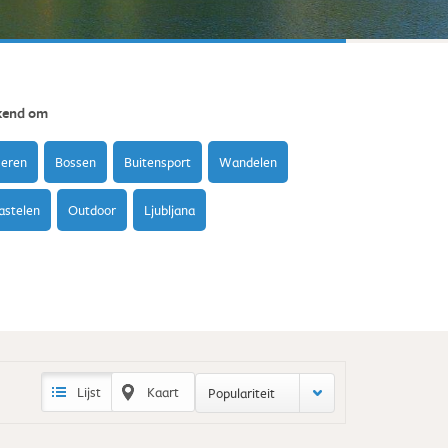
kend om
eren
Bossen
Buitensport
Wandelen
astelen
Outdoor
Ljubljana
Lijst
Kaart
Populariteit