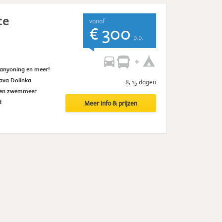
te
vanaf
€ 300
p.p.
canyoning en meer!
ava Dolinka
8, 15 dagen
igen zwemmeer
d
Meer info & prijzen