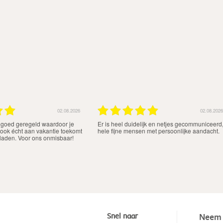
02.08.2026
02.08.2026
en goed geregeld waardoor je
Er is heel duidelijk en netjes gecommuniceerd
 ook écht aan vakantie toekomt
hele fijne mensen met persoonlijke aandacht.
 laden. Voor ons onmisbaar!
Snel naar
Neem 