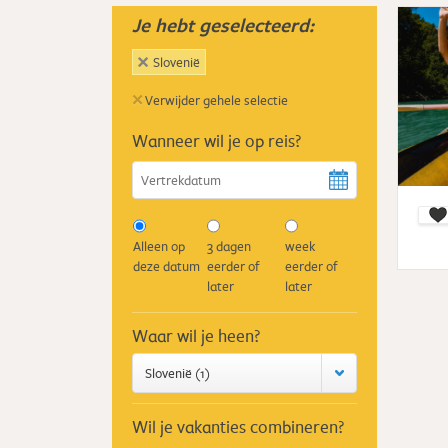
Je hebt geselecteerd:
Slovenië
×
Verwijder gehele selectie
Wanneer wil je op reis?
Alleen op
3 dagen
week
deze datum
eerder of
eerder of
later
later
Waar wil je heen?
Slovenië (1)
Wil je vakanties combineren?