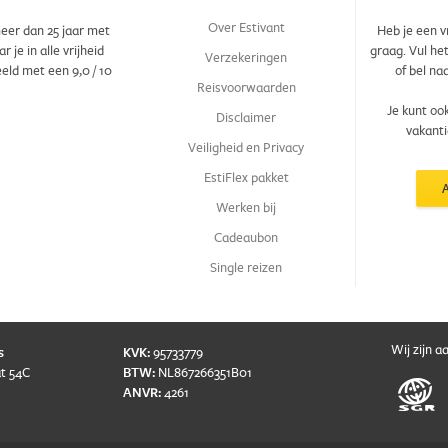
Over Estivant
eer dan 25 jaar met
Heb je een v
je in alle vrijheid
graag. Vul he
Verzekeringen
eeld met een
9,0
/
10
of bel na
Reisvoorwaarden
Je kunt oo
Disclaimer
vakanti
Veiligheid en Privacy
EstiFlex pakket
Werken bij
Cadeaubon
Single reizen
Wij zijn a
s
KVK:
95733779
t 54C
BTW:
NL867266351B01
ANVR:
4261