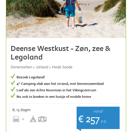
Deense Westkust - Zøn, zee &
Legoland
Denemarken > Jutland > Hvide Sande
Bezoek Legoland!
4* Camping vlak aan het strand, met binnenzwembad
Leef als een échte Noorman in het Vikingcentrum
Nu ook te boeken in een huisje of mobile home
8, 15 dagen
vanaf
€ 257
p.p.