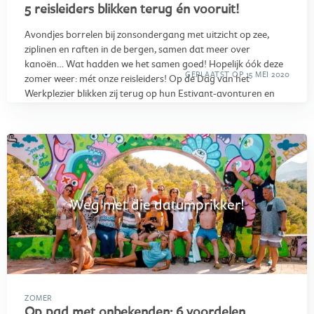
5 reisleiders blikken terug én vooruit!
Avondjes borrelen bij zonsondergang met uitzicht op zee,
ziplinen en raften in de bergen, samen dat meer over
kanoën… Wat hadden we het samen goed! Hopelijk óók deze
GEPLAATST OP 15 MEI 2020
zomer weer: mét onze reisleiders! Op de Dag van het
Werkplezier blikken zij terug op hun Estivant-avonturen en
kijken ernaar uit om weer met jullie op pad te gaan! Verheug
je op je volgende trip met deze 5 vakantie-opwarmers:
Weg met die datumprikker!
ZOMER
Op pad met onbekenden: 6 voordelen