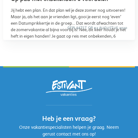
Jij hebt een plan. En dat plan wil je deze zomer nog uitvoeren!
Maar ja, als het aan je vrienden ligt, gooi je eerst nog ‘even’
een Datumprikkertje in de groep… Dat wordt afwachten tot
GEPLAATST OP 02 AUGUSTUS 2020
de zomervakantie al bijna voorbij is! Nee, dit keer houdt je het
heft in eigen handen! Je gaat op reis met onbekenden, 6
voordelen:
Heb je een vraag?
Onze vakantiespecialisten helpen je graag. Neem
gerust contact met ons op!