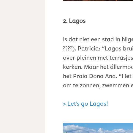
2. Lagos
Is dat niet een stad in Ni
????). Patricia: “Lagos br
over pleinen met terrasjes
kerken. Maar het állermooi
het Praia Dona Ana. “Het l
om te zonnen, zwemmen e
> Let's go Lagos!