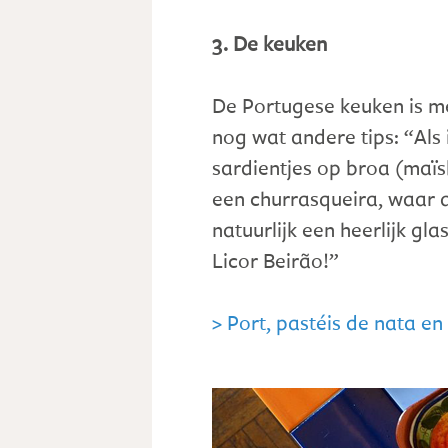
3. De keuken
De Portugese keuken is mee
nog wat andere tips: “Als 
sardientjes op broa (maïsbr
een churrasqueira, waar al
natuurlijk een heerlijk gla
Licor Beirão!”
> Port, pastéis de nata en p