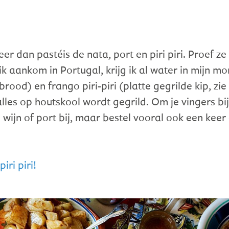
r dan pastéis de nata, port en piri piri. Proef ze
ik aankom in Portugal, krijg ik al water in mijn m
ood) en frango piri-piri (platte gegrilde kip, zie 
les op houtskool wordt gegrild. Om je vingers bij 
s wijn of port bij, maar bestel vooral ook een keer
iri piri!