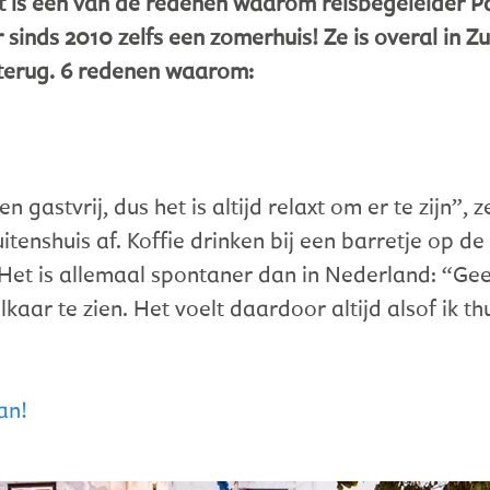
 is één van de redenen waarom reisbegeleider Pa
r sinds 2010 zelfs een zomerhuis! Ze is overal in
d terug. 6 redenen waarom:
 gastvrij, dus het is altijd relaxt om er te zijn”, z
itenshuis af. Koffie drinken bij een barretje op de 
” Het is allemaal spontaner dan in Nederland: “
aar te zien. Het voelt daardoor altijd alsof ik th
an!