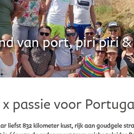
nd van port, piri piri &
 x passie voor Portuga
r liefst 832 kilometer kust, rijk aan goudgele stra