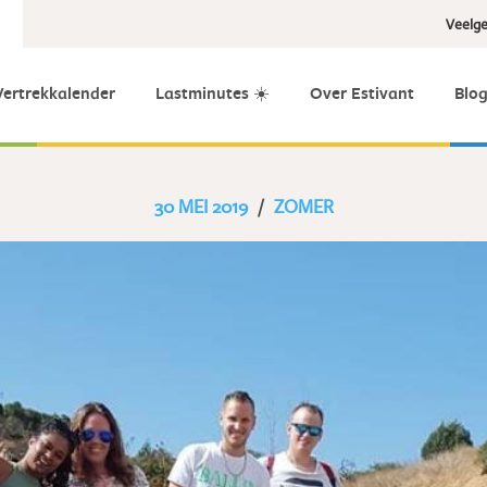
Veelge
Vertrekkalender
Lastminutes ☀️
Over Estivant
Blo
30 MEI 2019
/
ZOMER