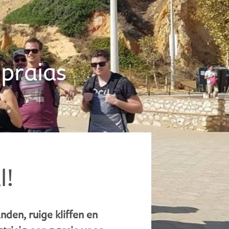
 praias
l!
nden, ruige kliffen en