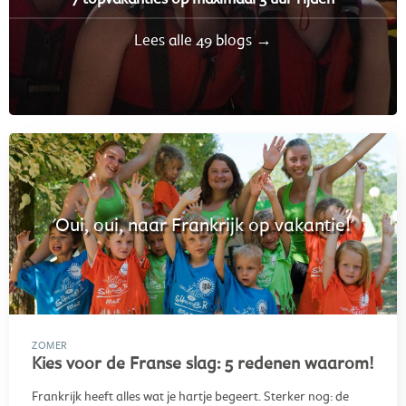
Lees alle 49 blogs →
'Oui, oui, naar Frankrijk op vakantie!'
ZOMER
Kies voor de Franse slag: 5 redenen waarom!
Frankrijk heeft alles wat je hartje begeert. Sterker nog: de