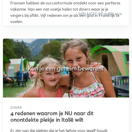
Fransen hebben de succesformule ontdekt voor een perfecte
vakantie. Van een nat voetje halen tot diners waar je je
GEPLAATST OP 15 MEI 2019
vingers bij aflikt. Vijf redenen om je als een god in Frankrijk te
voelen:
Kun je een geheim bewaren?
ZOMER
4 redenen waarom je NU naar dit
onontdekte plekje in Italië wilt
Er zijn van die plekjes die je het liefste voor jezelf houdt.