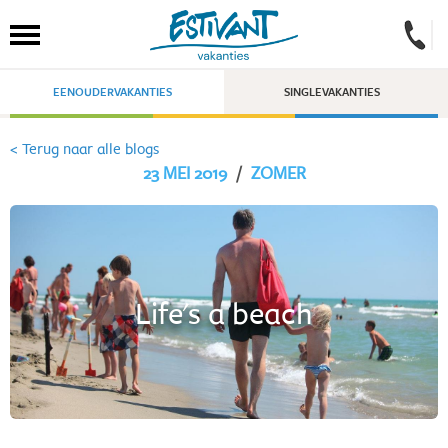
EENOUDERVAKANTIES
SINGLEVAKANTIES
< Terug naar alle blogs
23 MEI 2019
/
ZOMER
Life's a beach