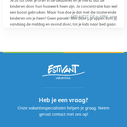
Je zit tot over je oren in de deadlines en je merkt dat de
kinderen door hun huiswerk heen zijn. Je concentratie kan wel
een boost gebruiken. Maar hoe doe je dat met die stuiterende
GEPLAATST OP 01 APRIL 2020
kinderen om je heen? Geen paniek! Met deze 5 grappen kom jij
vandaag de middag en avond door, tot je kids naar bed gaan.
En we weten zeker dat je er zelf ook nog erg veel plezier in
hebt, om je kinderen een beetje voor de gek te houden op 1
april!
Heb je een vraag?
Onze vakantiespecialisten helpen je graag. Neem
gerust contact met ons op!