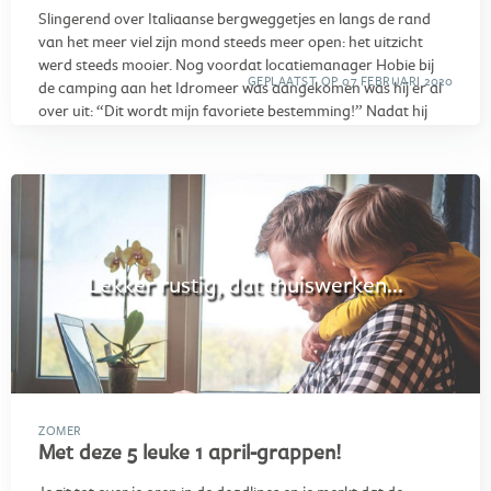
Slingerend over Italiaanse bergweggetjes en langs de rand
van het meer viel zijn mond steeds meer open: het uitzicht
werd steeds mooier. Nog voordat locatiemanager Hobie bij
GEPLAATST OP 07 FEBRUARI 2020
de camping aan het Idromeer was aangekomen was hij er al
over uit: “Dit wordt mijn favoriete bestemming!” Nadat hij
twee maanden op de camping had gewerkt, smeekte hij om
hem de komende zomer weer naar het meer te sturen. Nou
Hobie, afgesproken! Maar we wilden wel even weten waarom
hij dan zo graag terug wilde. Hij kon wel honderd dingen
noemen, maar hierom is hij het meest verzot op het
Idromeer
:
Lekker rustig, dat thuiswerken...
ZOMER
Met deze 5 leuke 1 april-grappen!