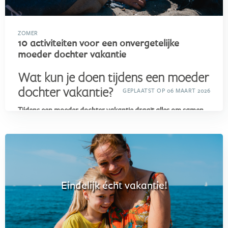
ZOMER
10 activiteiten voor een onvergetelijke
moeder dochter vakantie
Wat kun je doen tijdens een moeder
dochter vakantie?
GEPLAATST OP 06 MAART 2026
Tijdens een moeder dochter vakantie draait alles om samen
nieuwe dingen beleven. En een
eenoudervakantie
is hier
ideaal voor! Juist doordat jullie samen iets nieuws doen,
ontstaan herinneringen waar jullie nog jaren om lachen. En
als bonus: nieuwe vrienden voor je dochter, en ook voor jou!
Wat dacht je van blokarten op het strand, canyoning in de
bergen, snorkelen in helderblauw water of samen een gezellig
Eindelijk écht vakantie!
stadje ontdekken?
Maar wat is dat, een
eenoudervakantie?